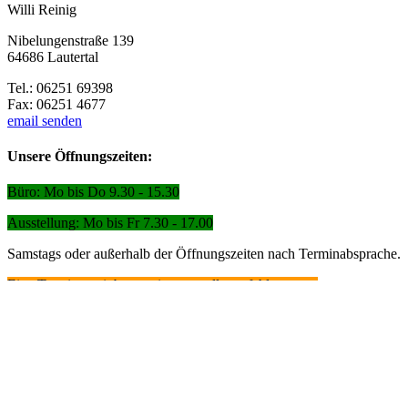
Willi Reinig
Nibelungenstraße 139
64686 Lautertal
Tel.: 06251 69398
Fax: 06251 4677
email senden
Unsere Öffnungszeiten:
Büro: Mo bis Do 9.30 - 15.30
Ausstellung: Mo bis Fr 7.30 - 17.00
Samstags oder außerhalb der Öffnungszeiten nach Terminabsprache.
Eine Terminvereinbarung ist generell empfehlenswert.