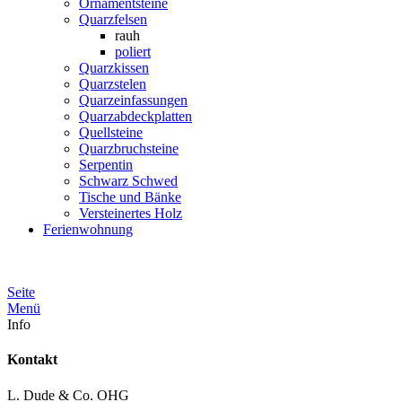
Ornamentsteine
Quarzfelsen
rauh
poliert
Quarzkissen
Quarzstelen
Quarzeinfassungen
Quarzabdeckplatten
Quellsteine
Quarzbruchsteine
Serpentin
Schwarz Schwed
Tische und Bänke
Versteinertes Holz
Ferienwohnung
Seite
Menü
Info
Kontakt
L. Dude & Co. OHG